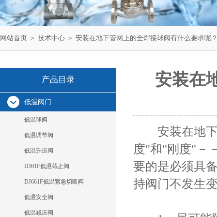
网站首页
＞
技术中心
＞ 安装在地下管网上的全焊接球阀有什么要求呢
安装在
产品目录
低温阀门
低温球阀
安装在地下管
低温调节阀
度"和"刚度"
低温升压阀
要的是必须具备
DJ61F低温截止阀
持阀门不发生
DJ661F低温紧急切断阀
低温安全阀
低温减压阀