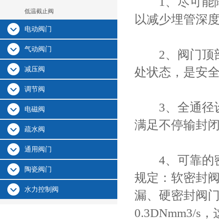
1、尽可能降
低温截止阀
以减少埋管深
电动阀门
气动阀门
2、阀门顶部
减压阀
处状态，是安
调节阀
3、全通径设
电磁阀
满足不停输封
疏水阀
通用阀门
4、可靠的密封
陶瓷阀门
规定：软密封阀
水力控制阀
漏、硬密封阀门
0.3DNmm3