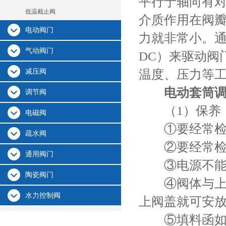
平行于轴向有对
低温截止阀
介质作用在阀瓣
电动阀门
力就非常小。通
气动阀门
DC）来驱动阀
减压阀
温度、压力等
电动套筒
调节阀
（1）保养
电磁阀
①要经常检查
疏水阀
②要经常检查
通用阀门
③电源不能
陶瓷阀门
④阀体与上阀
水力控制阀
上阀盖就可安
⑤填料函如有