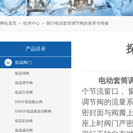
网站首页
＞
技术中心
＞ 探讨电动套筒调节阀的保养与维修
产品目录
低温阀门
低温球阀
电动套筒
低温调节阀
个节流窗口， 
低温升压阀
调节阀的流量系
DJ61F低温截止阀
密封面与阀瓣上
DJ661F低温紧急切断阀
低温安全阀
座上时阀门严密
低温减压阀