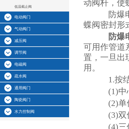
动阀杆，使
低温截止阀
防爆电动
电动阀门
蝶阀密封形
气动阀门
防爆
减压阀
可用作管道
调节阀
置，一旦出
电磁阀
用。
疏水阀
1.按结
通用阀门
(1)中
陶瓷阀门
(2)单
水力控制阀
(3)双
(4)三