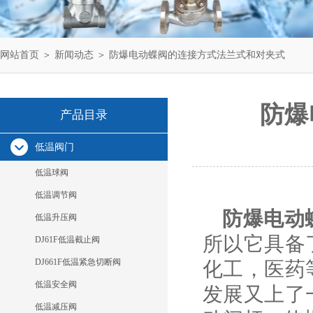
网站首页
＞
新闻动态
＞ 防爆电动蝶阀的连接方式法兰式和对夹式
防爆
产品目录
低温阀门
低温球阀
低温调节阀
防爆电动
低温升压阀
所以它具备
DJ61F低温截止阀
DJ661F低温紧急切断阀
化工，医药
低温安全阀
发展又上了
低温减压阀