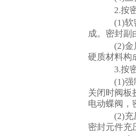
2.按密
(1)软
成。密封副
(2)金
硬质材料构
3.按密
(1)强
关闭时阀板
电动蝶阀，
(2)充
密封元件充