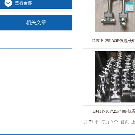
查看全部
相关文章
DJ61F-25P/40P低温
DJ41Y-16P/25P/40
共
71
个 每页 9 个
首页